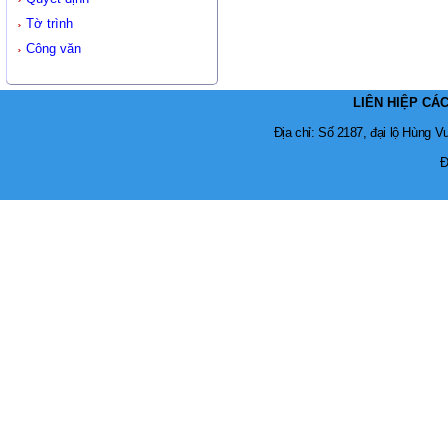
Tờ trình
Công văn
LIÊN HIỆP CÁ
Địa chỉ: Số 2187, đại lộ Hùng 
Đ