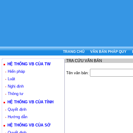
TRANG CHỦ
VĂN BẢN PHÁP QUY
TRA CỨU VĂN BẢN
HỆ THỐNG VB CỦA TW
Hiến pháp
Tên văn bản:
Luật
Nghị định
Thông tư
HỆ THỐNG VB CỦA TỈNH
Quyết định
Hướng dẫn
HỆ THỐNG VB CỦA SỞ
Quyết định