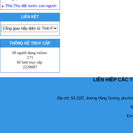
Phú Thọ đất nước con người
LIÊN KẾT
THỐNG KÊ TRUY CẬP
Số người đang online:
171
Số lượt truy cập:
2228687
LIÊN HIỆP CÁC 
Địa chỉ: Số 2187, đường Hùng Vương, phường 
Đ
Ema