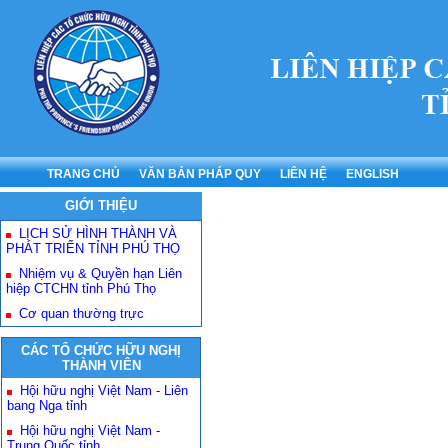
TRANG CHỦ
VĂN BẢN PHÁP QUY
LIÊN HỆ
ENGLISH
GIỚI THIỆU
LỊCH SỬ HÌNH THÀNH VÀ
PHÁT TRIỂN TỈNH PHÚ THỌ
Nhiệm vụ & Quyền hạn Liên
hiệp CTCHN tỉnh Phú Thọ
Cơ quan thường trực
CÁC TỔ CHỨC HỮU NGHỊ
THÀNH VIÊN
Hội hữu nghị Việt Nam - Liên
bang Nga tỉnh
Hội hữu nghị Việt Nam -
Trung Quốc tỉnh