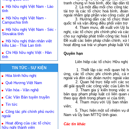
tranh chung vì hoà bình, độc lập dân tộc
Hội hữu nghị Việt Nam - Lào
2. Là một đầu mối cho công tác phát 
tỉnh
tài trợ là các tổ chức hoà bình, đoà
ngoài nhằm góp phần vào công cuộc phát
Hội hữu nghị Việt Nam -
3. Hướng dẫn các tổ chức thành viê
Campuchia tỉnh
quốc tế và vận động điều phối viện trợ
4. Tham mưu, đề xuất với Uỷ b
Hội hữu nghị Việt Nam - Séc -
nghị, các tổ chức phi chính phủ và cá
Slovakia tỉnh
cho sự nghiệp phát triển công tác hoà b
Đề xuất các biện pháp chấn chỉnh, xử l
Hội hữu nghị thân nhân việt
hoạt động sai trái vi phạm pháp luật Vi
kiều Lào - Thái Lan tỉnh
Chi Hội hữu nghị Việt - Hàn
Quyền hạn
tỉnh
Liên hiệp các tổ chức Hữu nghị
TIN TỨC - SỰ KIỆN
1. Thiết lập các mối quan hệ hoà b
ứng, các tổ chức phi chính phủ, cá
Hòa bình hữu nghị
ngoài và đón các đoàn nước ngoài vào
2. Quan hệ trực tiếp với các s
Quê Hương Việt Nam
để giải quyết các công việc của Liên h
Văn hóa - Văn nghệ
3. Tham gia ý kiến trong việc xây 
bản quy phạm pháp luật có liên quan 
Các Văn Bản tuyên truyền
theo quy định trong phạm vi của tỉnh;
4. Tham mưu với Uỷ ban nhân dân tỉ
Tin tức
viên;
5. Thực hiện một số nhiệm vụ d
Công tác phi chính phủ nước
Nam
và Ủy ban MTTQ tỉnh giao.
ngoài
Hoạt động của các tổ chức
Các tin khác
hữu nghị thành viên