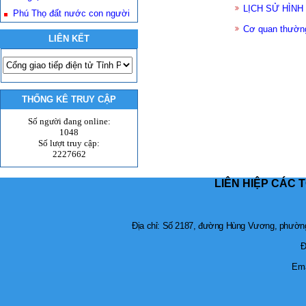
LỊCH SỬ HÌNH
Phú Thọ đất nước con người
Cơ quan thường
LIÊN KẾT
THỐNG KÊ TRUY CẬP
Số người đang online:
1048
Số lượt truy cập:
2227662
LIÊN HIỆP CÁC 
Địa chỉ: Số 2187, đường Hùng Vương, phường 
Đ
Ema