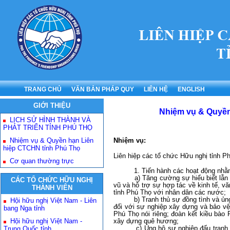
TRANG CHỦ
VĂN BẢN PHÁP QUY
LIÊN HỆ
ENGLISH
GIỚI THIỆU
Nhiệm vụ & Quyền
LỊCH SỬ HÌNH THÀNH VÀ
PHÁT TRIỂN TỈNH PHÚ THỌ
Nhiệm vụ & Quyền hạn Liên
Nhiệm vụ:
hiệp CTCHN tỉnh Phú Thọ
Liên hiệp các tổ chức Hữu nghị tỉnh P
Cơ quan thường trực
1. Tiến hành các hoạt động n
a) Tăng cường sự hiểu biết lẫn nhau
CÁC TỔ CHỨC HỮU NGHỊ
vũ và hỗ trợ sự hợp tác về kinh tế, v
THÀNH VIÊN
tỉnh Phú Thọ với nhân dân các nước;
b) Tranh thủ sự đồng tình và ủng hộ 
Hội hữu nghị Việt Nam - Liên
đối với sự nghiệp xây dựng và bảo vệ
bang Nga tỉnh
Phú Thọ nói riêng; đoàn kết kiều bà
Hội hữu nghị Việt Nam -
xây dựng quê hương;
c) Ủng hộ sự nghiệp đấu tranh chí
Trung Quốc tỉnh