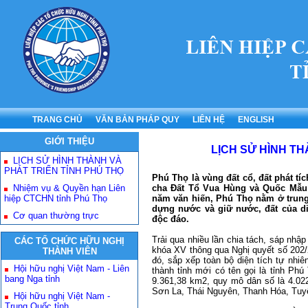
TRANG CHỦ
VĂN BẢN PHÁP QUY
LIÊN HỆ
ENGLISH
GIỚI THIỆU
LỊCH SỬ HÌNH TH
LỊCH SỬ HÌNH THÀNH VÀ
PHÁT TRIỂN TỈNH PHÚ THỌ
Phú Thọ là vùng đất cổ, đất phát tí
Nhiệm vụ & Quyền hạn Liên
cha Đất Tổ Vua Hùng và Quốc Mẫu 
hiệp CTCHN tỉnh Phú Thọ
năm văn hiến, Phú Thọ nằm ở trung
dựng nước và giữ nước, đất của di 
Cơ quan thường trực
độc đáo.
Trải qua nhiều lần chia tách, sáp nhậ
CÁC TỔ CHỨC HỮU NGHỊ
khóa XV thông qua Nghị quyết số 202/
THÀNH VIÊN
đó, sắp xếp toàn bộ diện tích tự nhi
Hội hữu nghị Việt Nam - Liên
thành tỉnh mới có tên gọi là tỉnh Phú
bang Nga tỉnh
9.361,38 km2, quy mô dân số là 4.022
Sơn La, Thái Nguyên, Thanh Hóa, Tuy
Hội hữu nghị Việt Nam -
Trung Quốc tỉnh