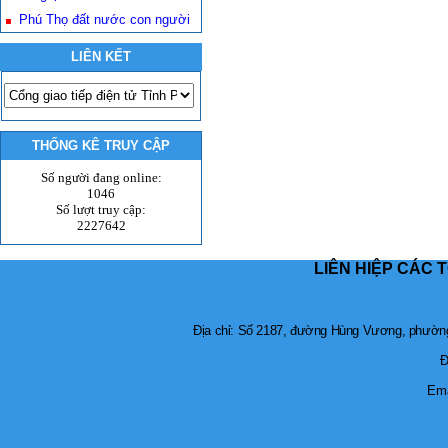
Phú Thọ đất nước con người
LIÊN KẾT
THỐNG KÊ TRUY CẬP
Số người đang online:
1046
Số lượt truy cập:
2227642
LIÊN HIỆP CÁC 
Địa chỉ: Số 2187, đường Hùng Vương, phường 
Đ
Ema