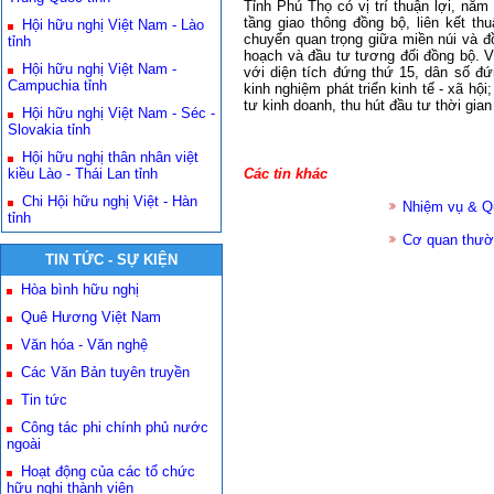
Tỉnh Phú Thọ có vị trí thuận lợi, nằm
tầng giao thông đồng bộ, liên kết th
Hội hữu nghị Việt Nam - Lào
chuyển quan trọng giữa miền núi và đ
tỉnh
hoạch và đầu tư tương đối đồng bộ. Vi
Hội hữu nghị Việt Nam -
với diện tích đứng thứ 15, dân số đ
Campuchia tỉnh
kinh nghiệm phát triển kinh tế - xã hội
tư kinh doanh, thu hút đầu tư thời gian
Hội hữu nghị Việt Nam - Séc -
Slovakia tỉnh
Hội hữu nghị thân nhân việt
kiều Lào - Thái Lan tỉnh
Các tin khác
Chi Hội hữu nghị Việt - Hàn
Nhiệm vụ & Q
tỉnh
Cơ quan thườ
TIN TỨC - SỰ KIỆN
Hòa bình hữu nghị
Quê Hương Việt Nam
Văn hóa - Văn nghệ
Các Văn Bản tuyên truyền
Tin tức
Công tác phi chính phủ nước
ngoài
Hoạt động của các tổ chức
hữu nghị thành viên