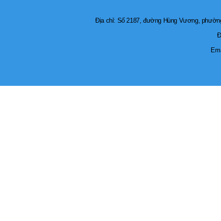
Địa chỉ: Số 2187, đường Hùng Vương, phường 
Đ
Ema