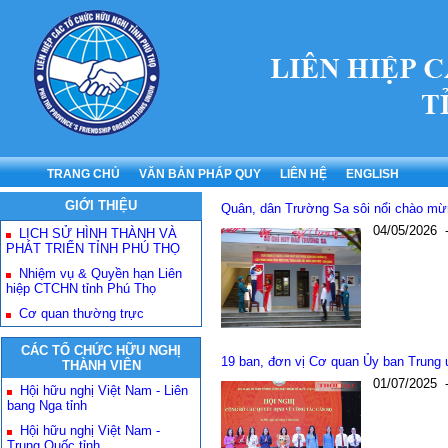
TRANG CHỦ
VĂN BẢN PHÁP QUY
LIÊN HỆ
ENGLISH
GIỚI THIỆU
Quân, dân Trường Sa sôi nổi chào mừ
04/05/2026
LỊCH SỬ HÌNH THÀNH VÀ
PHÁT TRIỂN TỈNH PHÚ THỌ
Nhiệm vụ & Quyền hạn Liên
hiệp CTCHN tỉnh Phú Thọ
Cơ quan thường trực
CÁC TỔ CHỨC HỮU NGHỊ
19 ban, đơn vị Cơ quan Ủy ban Trung
THÀNH VIÊN
01/07/2025
Hội hữu nghị Việt Nam - Liên
bang Nga tỉnh
Hội hữu nghị Việt Nam -
Trung Quốc tỉnh