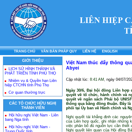
TRANG CHỦ
VĂN BẢN PHÁP QUY
LIÊN HỆ
ENGLISH
GIỚI THIỆU
Việt Nam thúc đẩy thông qua
Abyei
LỊCH SỬ HÌNH THÀNH VÀ
PHÁT TRIỂN TỈNH PHÚ THỌ
Cập nhật lúc:
8:41 AM
, ngày
04/07/20
Nhiệm vụ & Quyền hạn Liên
hiệp CTCHN tỉnh Phú Thọ
Ngày 30/6, Đại hội đồng Liên hợp 
Cơ quan thường trực
quyết về tổ chức, hành chính và n
quyết về ngân sách Phái bộ UNISF
CÁC TỔ CHỨC HỮU NGHỊ
thông qua bằng đồng thuận. Đây là 
THÀNH VIÊN
phối tại Ủy ban về Hành chính và N
Hội hữu nghị Việt Nam - Liên
Nghị quyết tái khẳng định các nguyê
bang Nga tỉnh
của Liên hợp quốc, ghi nhận những k
việc phân bổ đủ nguồn lực cần thiết
Hội hữu nghị Việt Nam -
Nghị quyết liên quan của Hội đồng B
Trung Quốc tỉnh