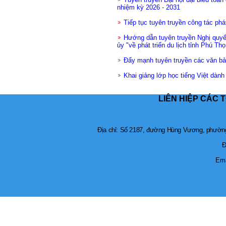
nhiệm kỳ 2026 - 2031
Tiếp tục tuyên truyền công tác phát
Hướng dẫn tuyên truyền Nghị quy
ủy "về phát triển du lịch tỉnh Phú Thọ
Đẩy mạnh tuyên truyền các văn b
Khai giảng lớp học tiếng Việt dành
LIÊN HIỆP CÁC 
Địa chỉ: Số 2187, đường Hùng Vương, phường 
Đ
Ema