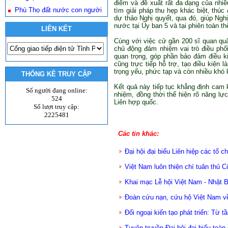
điểm và đề xuất rất đa dạng của nhi
Phú Thọ đất nước con người
tìm giải pháp thu hẹp khác biệt, thú
dự thảo Nghị quyết, qua đó, giúp Ngh
nước tại Ủy ban 5 và tại phiên toàn th
LIÊN KẾT
Cùng với việc cử gần 200 sĩ quan qu
chủ động đảm nhiệm vai trò điều phố
quan trọng, góp phần bảo đảm điều ki
cũng trực tiếp hỗ trợ, tạo điều kiện 
trọng yếu, phức tạp và còn nhiều khó 
THỐNG KÊ TRUY CẬP
Kết quả này tiếp tục khẳng định cam k
Số người đang online:
nhiệm, đồng thời thể hiện rõ năng lực
524
Liên hợp quốc.
Số lượt truy cập:
2225481
Các tin khác:
Đại hội đại biểu Liên hiệp các tổ
Việt Nam luôn thiện chí tuân thủ 
Khai mạc Lễ hội Việt Nam - Nhật 
Đoàn cứu nạn, cứu hộ Việt Nam về
Đối ngoại kiến tạo phát triển: Từ t
Tuyên truyền Đại hội đại biểu toà