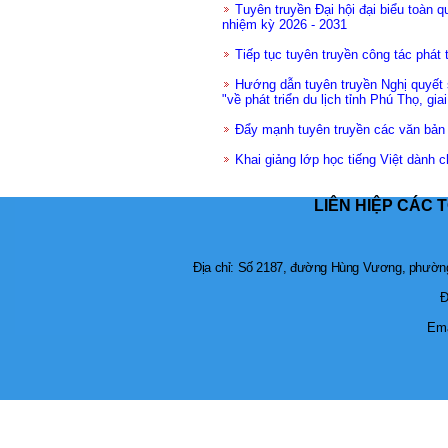
Tuyên truyền Đại hội đại biểu toàn 
nhiệm kỳ 2026 - 2031
Tiếp tục tuyên truyền công tác phát 
Hướng dẫn tuyên truyền Nghị quyết
"về phát triển du lịch tỉnh Phú Thọ, gi
Đẩy mạnh tuyên truyền các văn bản
Khai giảng lớp học tiếng Việt dành c
LIÊN HIỆP CÁC 
Địa chỉ: Số 2187, đường Hùng Vương, phường 
Đ
Ema