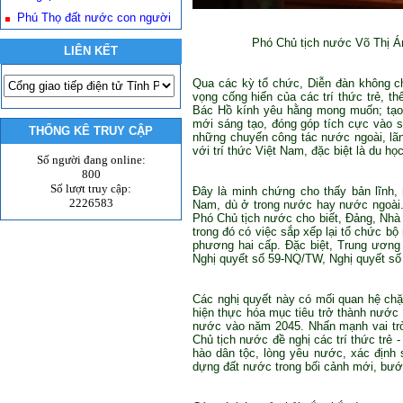
Phú Thọ đất nước con người
Phó Chủ tịch nước Võ Thị Án
LIÊN KẾT
Qua các kỳ tổ chức, Diễn đàn không ch
vọng cống hiến của các trí thức trẻ, 
Bác Hồ kính yêu hằng mong muốn; tạo kh
mới sáng tạo, đóng góp tích cực vào s
THỐNG KÊ TRUY CẬP
những chuyến công tác nước ngoài, lãnh
với trí thức Việt Nam, đặc biệt là du họ
Số người đang online:
800
Số lượt truy cập:
Đây là minh chứng cho thấy bản lĩnh, 
2226583
Nam, dù ở trong nước hay nước ngoài. 
Phó Chủ tịch nước cho biết, Đảng, Nhà 
trong đó có việc sắp xếp lại tổ chức bộ
phương hai cấp. Đặc biệt, Trung ương 
Nghị quyết số 59-NQ/TW, Nghị quyết s
Các nghị quyết này có mối quan hệ chặ
hiện thực hóa mục tiêu trở thành nước 
nước vào năm 2045. Nhấn mạnh vai trò củ
Chủ tịch nước đề nghị các trí thức trẻ 
hào dân tộc, lòng yêu nước, xác định
dựng đất nước trong bối cảnh mới, bư