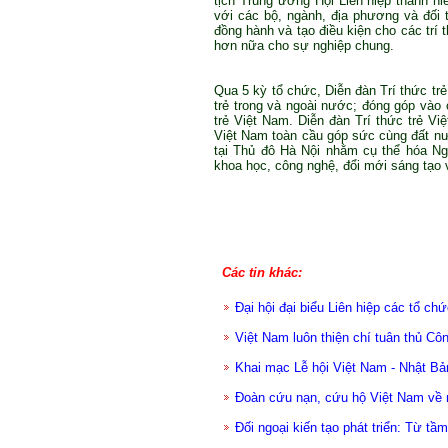
tịch Trung ương Hội Liên hiệp thanh n
với các bộ, ngành, địa phương và đối 
đồng hành và tạo điều kiện cho các trí 
hơn nữa cho sự nghiệp chung.
Qua 5 kỳ tổ chức, Diễn đàn Trí thức trẻ
trẻ trong và ngoài nước; đóng góp vào c
trẻ Việt Nam. Diễn đàn Trí thức trẻ Vi
Việt Nam toàn cầu góp sức cùng đất n
tại Thủ đô Hà Nội nhằm cụ thể hóa Ngh
khoa học, công nghệ, đổi mới sáng tạo 
Các tin khác:
Đại hội đại biểu Liên hiệp các tổ c
Việt Nam luôn thiện chí tuân thủ C
Khai mạc Lễ hội Việt Nam - Nhật Bả
Đoàn cứu nạn, cứu hộ Việt Nam về 
Đối ngoại kiến tạo phát triển: Từ tầm