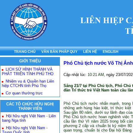
TRANG CHỦ
VĂN BẢN PHÁP QUY
LIÊN HỆ
ENGLISH
GIỚI THIỆU
Phó Chủ tịch nước Võ Thị Ánh 
LỊCH SỬ HÌNH THÀNH VÀ
PHÁT TRIỂN TỈNH PHÚ THỌ
Cập nhật lúc:
10:21 AM
, ngày
23/07/202
Nhiệm vụ & Quyền hạn Liên
hiệp CTCHN tỉnh Phú Thọ
Sáng 21/7 tại Phủ Chủ tịch, Phó Chủ
đàn Trí thức trẻ Việt Nam toàn cầu lầ
Cơ quan thường trực
Phó Chủ tịch nước nhấn mạnh, trong b
CÁC TỔ CHỨC HỮU NGHỊ
những anh hùng hào kiệt, trí thức kiệt 
THÀNH VIÊN
Sau gần 80 năm, dưới sự lãnh đạo của 
Hội hữu nghị Việt Nam - Liên
Phó Chủ tịch nước hoan nghênh việc T
bang Nga tỉnh
cầu lần thứ VI năm 2025 trong bối cản
phương 2 cấp và chuẩn bị kỷ niệm 80 
Hội hữu nghị Việt Nam -
quan trọng, chuẩn bị cho Đại hội Đản
Trung Quốc tỉnh