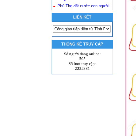
Phú Thọ đất nước con người
LIÊN KẾT
THỐNG KÊ TRUY CẬP
Số người đang online:
505
Số lượt truy cập:
2225381