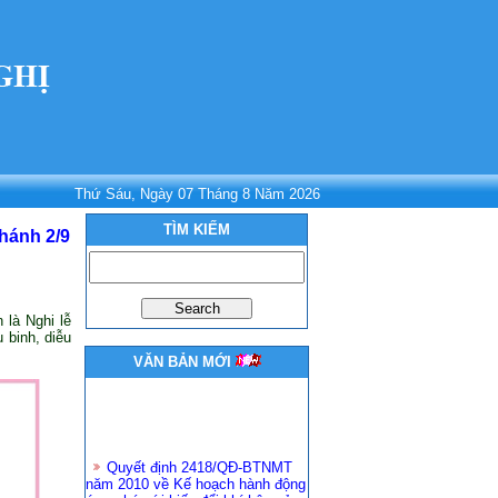
Thứ Sáu, Ngày 07 Tháng 8 Năm 2026
TÌM KIẾM
hánh 2/9
 là Nghi lễ
 binh, diễu
VĂN BẢN MỚI
Quyết định 2418/QĐ-BTNMT
năm 2010 về Kế hoạch hành động
ứng phó với biến đổi khí hậu của