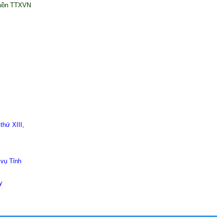
uồn TTXVN
thứ XIII,
vụ Tỉnh
y