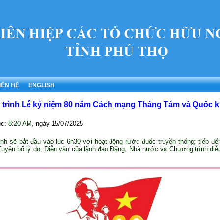
IÊN HỆ
ENGLISH
trình Lễ kỷ niệm 80 năm Cách mạng Tháng Tám và Quốc k
úc:
8:20 AM
, ngày
15/07/2025
nh sẽ bắt đầu vào lúc 6h30 với hoạt động rước đuốc truyền thống; tiếp đến
uyên bố lý do; Diễn văn của lãnh đạo Đảng, Nhà nước và Chương trình diễu