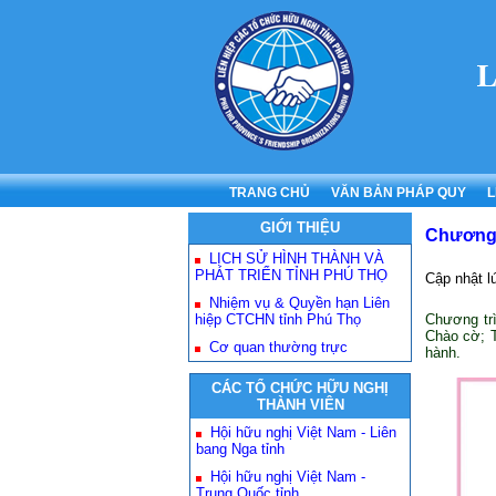
TRANG CHỦ
VĂN BẢN PHÁP QUY
L
GIỚI THIỆU
Chương 
LỊCH SỬ HÌNH THÀNH VÀ
PHÁT TRIỂN TỈNH PHÚ THỌ
Cập nhật l
Nhiệm vụ & Quyền hạn Liên
hiệp CTCHN tỉnh Phú Thọ
Chương trì
Chào cờ; T
Cơ quan thường trực
hành.
CÁC TỔ CHỨC HỮU NGHỊ
THÀNH VIÊN
Hội hữu nghị Việt Nam - Liên
bang Nga tỉnh
Hội hữu nghị Việt Nam -
Trung Quốc tỉnh