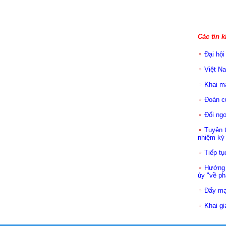
Các tin k
Đại hội
Việt Na
Khai m
Đoàn c
Đối ngo
Tuyên t
nhiệm kỳ
Tiếp tụ
Hướng 
ủy "về ph
Đẩy mạ
Khai gi