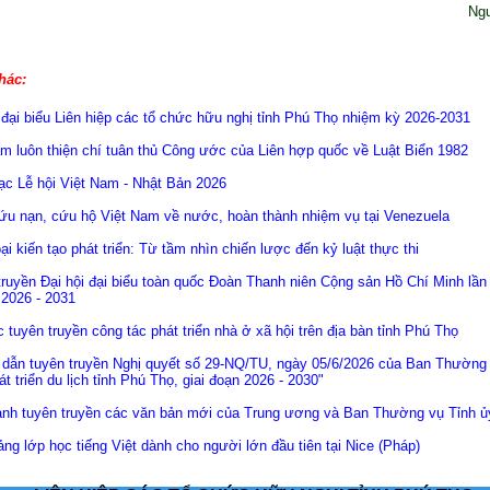
Ng
hác:
 đại biểu Liên hiệp các tổ chức hữu nghị tỉnh Phú Thọ nhiệm kỳ 2026-2031
m luôn thiện chí tuân thủ Công ước của Liên hợp quốc về Luật Biển 1982
ạc Lễ hội Việt Nam - Nhật Bản 2026
ứu nạn, cứu hộ Việt Nam về nước, hoàn thành nhiệm vụ tại Venezuela
ại kiến tạo phát triển: Từ tầm nhìn chiến lược đến kỷ luật thực thi
ruyền Đại hội đại biểu toàn quốc Đoàn Thanh niên Cộng sản Hồ Chí Minh lần 
 2026 - 2031
c tuyên truyền công tác phát triển nhà ở xã hội trên địa bàn tỉnh Phú Thọ
dẫn tuyên truyền Nghị quyết số 29-NQ/TU, ngày 05/6/2026 của Ban Thường 
át triển du lịch tỉnh Phú Thọ, giai đoạn 2026 - 2030"
nh tuyên truyền các văn bản mới của Trung ương và Ban Thường vụ Tỉnh ủ
ảng lớp học tiếng Việt dành cho người lớn đầu tiên tại Nice (Pháp)