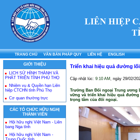
TRANG CHỦ
VĂN BẢN PHÁP QUY
LIÊN HỆ
ENGLISH
GIỚI THIỆU
Triển khai hiệu quả đường lố
LỊCH SỬ HÌNH THÀNH VÀ
PHÁT TRIỂN TỈNH PHÚ THỌ
Cập nhật lúc:
9:10 AM
, ngày
29/02/20
Nhiệm vụ & Quyền hạn Liên
hiệp CTCHN tỉnh Phú Thọ
Trưởng Ban Đối ngoại Trung ương L
vững và triển khai hiệu quả đường
Cơ quan thường trực
trọng tâm của đối ngoại.
CÁC TỔ CHỨC HỮU NGHỊ
THÀNH VIÊN
Hội hữu nghị Việt Nam - Liên
bang Nga tỉnh
Hội hữu nghị Việt Nam -
Trung Quốc tỉnh