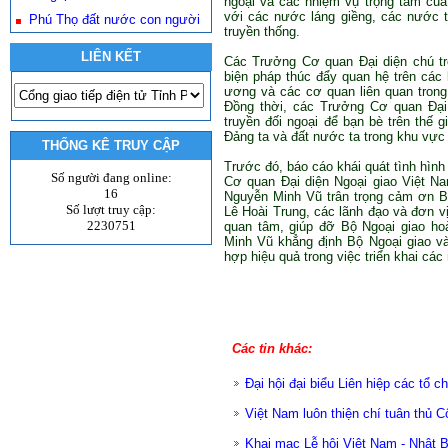
ngoại và các nhiệm vụ trọng tâm củ
với các nước láng giềng, các nước t
Phú Thọ đất nước con người
truyền thống.
LIÊN KẾT
Các Trưởng Cơ quan Đại diện chú t
biện pháp thúc đẩy quan hệ trên các 
ương và các cơ quan liên quan trong 
Đồng thời, các Trưởng Cơ quan Đại 
truyền đối ngoại để bạn bè trên thế g
Đảng ta và đất nước ta trong khu vực v
THỐNG KÊ TRUY CẬP
Trước đó, báo cáo khái quát tình hình
Số người đang online:
Cơ quan Đại diện Ngoại giao Việt N
16
Nguyễn Minh Vũ trân trọng cảm ơn B
Số lượt truy cập:
Lê Hoài Trung, các lãnh đạo và đơn v
2230751
quan tâm, giúp đỡ Bộ Ngoại giao ho
Minh Vũ khẳng định Bộ Ngoại giao và
hợp hiệu quả trong việc triển khai cá
Các tin khác:
Đại hội đại biểu Liên hiệp các tổ
Việt Nam luôn thiện chí tuân thủ 
Khai mạc Lễ hội Việt Nam - Nhật 