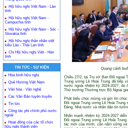
Hội hữu nghị Việt Nam - Lào
tỉnh
Hội hữu nghị Việt Nam -
Campuchia tỉnh
Hội hữu nghị Việt Nam - Séc -
Slovakia tỉnh
Hội hữu nghị thân nhân việt
kiều Lào - Thái Lan tỉnh
Chi Hội hữu nghị Việt - Hàn
tỉnh
TIN TỨC - SỰ KIỆN
Quang cảnh buổ
Hòa bình hữu nghị
Chiều 27/2, tại Trụ sở Ban Đối ngoại
Trung ương Lê Hoài Trung đã tiếp v
Quê Hương Việt Nam
nước ngoài nhiệm kỳ 2024-2027, do 
Văn hóa - Văn nghệ
Thứ trưởng Thường trực Bộ Ngoại gia
Các Văn Bản tuyên truyền
Phát biểu chúc mừng và gửi lời chúc
Đối ngoại Trung ương Lê Hoài Trung 
Tin tức
Đảng, Nhà nước và nhân dân tin tưởn
Công tác phi chính phủ nước
ngoài
Nhấn mạnh nhiệm kỳ 2024-2027 diễn r
Đối ngoại Trung ương Lê Hoài Trung 
Hoạt động của các tổ chức
tác mới của mình, cần nắm vững và t
hữu nghị thành viên