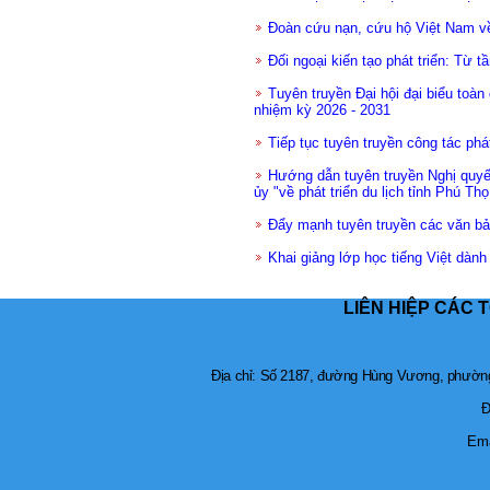
Đoàn cứu nạn, cứu hộ Việt Nam về
Đối ngoại kiến tạo phát triển: Từ t
Tuyên truyền Đại hội đại biểu toà
nhiệm kỳ 2026 - 2031
Tiếp tục tuyên truyền công tác phát
Hướng dẫn tuyên truyền Nghị quy
ủy "về phát triển du lịch tỉnh Phú Thọ
Đẩy mạnh tuyên truyền các văn b
Khai giảng lớp học tiếng Việt dành
LIÊN HIỆP CÁC 
Địa chỉ: Số 2187, đường Hùng Vương, phường 
Đ
Ema