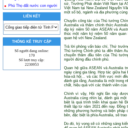
sứ, Trưởng Phái đoàn Việt Nam tại AS
Phú Thọ đất nước con người
Việt Nam tại New Zealand Nguyễn Văn 
một số bộ, ngành và địa phương cùng
LIÊN KẾT
Chuyến công tác của Thủ tướng Chí
Australia và thăm chính thức Austral
dịp kỷ niệm 50 năm ASEAN và Austral
thúc một năm kỷ niệm 50 năm quan h
quan hệ với New Zealand.
THỐNG KÊ TRUY CẬP
Trả lời phỏng vấn báo chí, Thứ trưởn
Số người đang online:
Thủ tướng Chính phủ ta đến thăm Aus
chuyến thăm đầu tiên của Thủ tướn
170
người đứng đầu chính phủ.
Số lượt truy cập:
2230953
Quan hệ giữa ASEAN và Australia tro
ngày càng gia tăng. Hợp tác giữa hai 
hóa-xã hội… và các lĩnh vực mới đề
đánh giá rằng, Australia là một trong
chất, hiệu quả với các thành viên của 
Chính vì vậy, Hội nghị lần này đư
Australia cùng nhìn lại, đánh giá mộ
biệt là quá trình triển khai quan hệ
thiết lập từ năm 2021 đến nay. Đồng th
những phương hướng và biện pháp cụ 
bên, đặc biệt là phía Australia, sẽ tr
Do đó, kỳ vọng sẽ có những sáng kiế
để quan hệ ASEAN-Australia phát triể