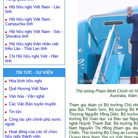
Hội hữu nghị Việt Nam - Lào
tỉnh
Hội hữu nghị Việt Nam -
Campuchia tỉnh
Hội hữu nghị Việt Nam - Séc -
Slovakia tỉnh
Hội hữu nghị thân nhân việt
kiều Lào - Thái Lan tỉnh
Chi Hội hữu nghị Việt - Hàn
tỉnh
TIN TỨC - SỰ KIỆN
Hòa bình hữu nghị
Quê Hương Việt Nam
Thủ tướng Phạm Minh Chính rời H
Australia, thăm
Văn hóa - Văn nghệ
Các Văn Bản tuyên truyền
Tham gia đoàn có Bộ trưởng Chủ nh
giao Bùi Thanh Sơn; Bộ trưởng Bộ 
Tin tức
Thương Nguyễn Hồng Diên; Bộ trưởng 
trưởng Bộ Giáo dục và Đào tạo Ngu
Công tác phi chính phủ nước
nghệ Huỳnh Thành Đạt; Bộ trưởng B
ngoài
Nam Nguyễn Thị Hồng (tham gia đoà
Hoạt động của các tổ chức
Chiến; Thứ trưởng Bộ Công an Lương
hữu nghị thành viên
Quang Hoài Nam; Đại sứ Việt Nam tại 