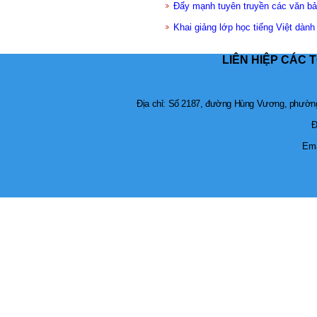
Đẩy mạnh tuyên truyền các văn b
Khai giảng lớp học tiếng Việt dành
LIÊN HIỆP CÁC 
Địa chỉ: Số 2187, đường Hùng Vương, phường 
Đ
Ema