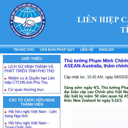
TRANG CHỦ
VĂN BẢN PHÁP QUY
LIÊN HỆ
ENGLISH
GIỚI THIỆU
Thủ tướng Phạm Minh Chính r
ASEAN-Australia, thăm chính
LỊCH SỬ HÌNH THÀNH VÀ
PHÁT TRIỂN TỈNH PHÚ THỌ
Cập nhật lúc:
10:45 AM
, ngày
04/03/2
Nhiệm vụ & Quyền hạn Liên
hiệp CTCHN tỉnh Phú Thọ
Sáng sớm ngày 4/3, Thủ tướng Phạ
Cơ quan thường trực
đại biểu cấp cao Chính phủ Việt N
đặc biệt kỷ niệm 50 năm quan hệ AS
CÁC TỔ CHỨC HỮU NGHỊ
thức New Zealand từ ngày 5-11/3.
THÀNH VIÊN
Hội hữu nghị Việt Nam - Liên
bang Nga tỉnh
Hội hữu nghị Việt Nam -
Trung Quốc tỉnh