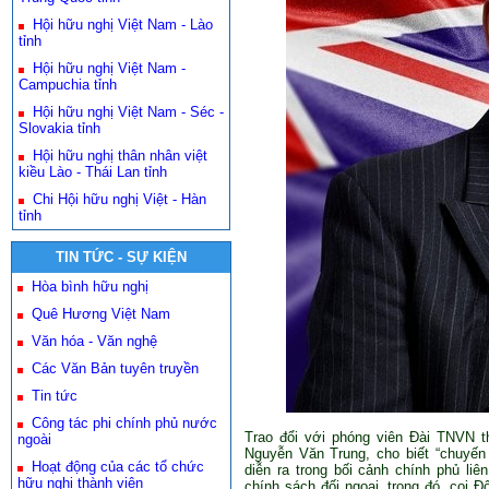
Hội hữu nghị Việt Nam - Lào
tỉnh
Hội hữu nghị Việt Nam -
Campuchia tỉnh
Hội hữu nghị Việt Nam - Séc -
Slovakia tỉnh
Hội hữu nghị thân nhân việt
kiều Lào - Thái Lan tỉnh
Chi Hội hữu nghị Việt - Hàn
tỉnh
TIN TỨC - SỰ KIỆN
Hòa bình hữu nghị
Quê Hương Việt Nam
Văn hóa - Văn nghệ
Các Văn Bản tuyên truyền
Tin tức
Công tác phi chính phủ nước
Trao đổi với phóng viên Đài TNVN th
ngoài
Nguyễn Văn Trung, cho biết “chuyến
Hoạt động của các tổ chức
diễn ra trong bối cảnh chính phủ liê
hữu nghị thành viên
chính sách đối ngoại, trong đó, coi Đ