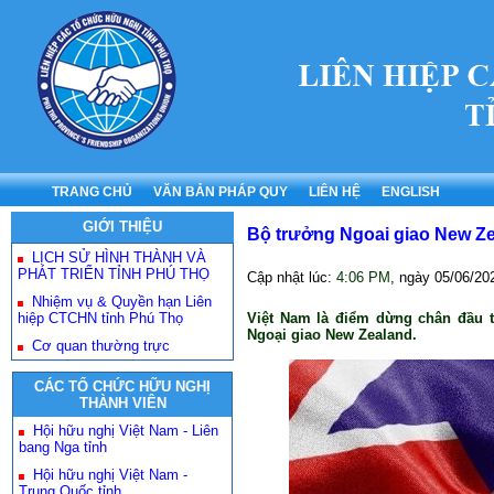
TRANG CHỦ
VĂN BẢN PHÁP QUY
LIÊN HỆ
ENGLISH
GIỚI THIỆU
Bộ trưởng Ngoai giao New Ze
LỊCH SỬ HÌNH THÀNH VÀ
PHÁT TRIỂN TỈNH PHÚ THỌ
Cập nhật lúc:
4:06 PM
, ngày
05/06/20
Nhiệm vụ & Quyền hạn Liên
hiệp CTCHN tỉnh Phú Thọ
Việt Nam là điểm dừng chân đầu 
Ngoại giao New Zealand.
Cơ quan thường trực
CÁC TỔ CHỨC HỮU NGHỊ
THÀNH VIÊN
Hội hữu nghị Việt Nam - Liên
bang Nga tỉnh
Hội hữu nghị Việt Nam -
Trung Quốc tỉnh