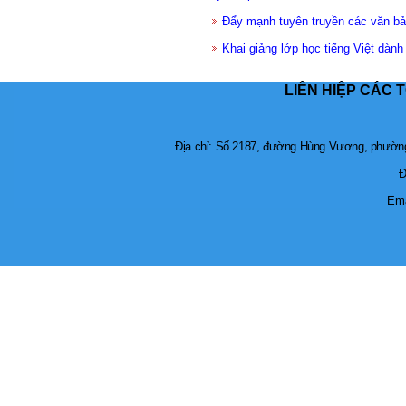
Đẩy mạnh tuyên truyền các văn b
Khai giảng lớp học tiếng Việt dành
LIÊN HIỆP CÁC 
Địa chỉ: Số 2187, đường Hùng Vương, phường 
Đ
Ema