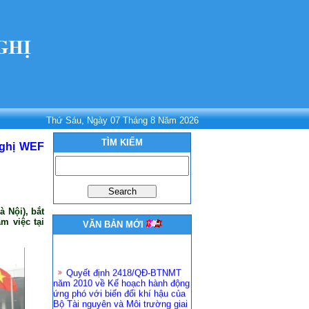
Thứ Sáu, Ngày 07 Tháng 8 Năm 2026
TÌM KIẾM
nghị WEF
 Nội), bắt
m việc tại
VĂN BẢN MỚI
Quyết định 2418/QĐ-BTNMT
năm 2010 về Kế hoạch hành động
ứng phó với biến đổi khí hậu của
Bộ Tài nguyên và Môi trường giai
đoạn 2011 - 2015