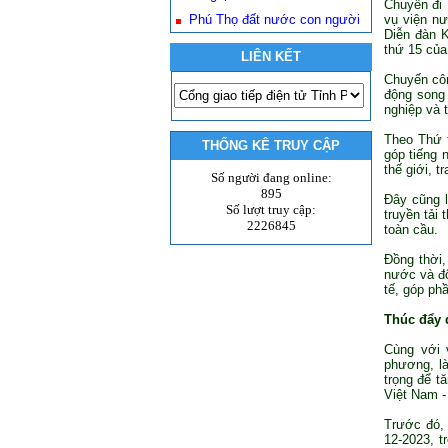
Chuyến đi 
Phú Thọ đất nước con người
vụ viện n
Diễn đàn K
thứ 15 của
LIÊN KẾT
Chuyến côn
động song 
nghiệp và 
Theo Thứ t
THỐNG KÊ TRUY CẬP
góp tiếng 
thế giới, t
Số người đang online:
895
Đây cũng l
Số lượt truy cập:
truyền tải
2226845
toàn cầu.
Đồng thời,
nước và đố
tế, góp phầ
Thúc đẩy 
Cùng với 
phương, là
trọng để t
Việt Nam -
Trước đó, 
12-2023, 