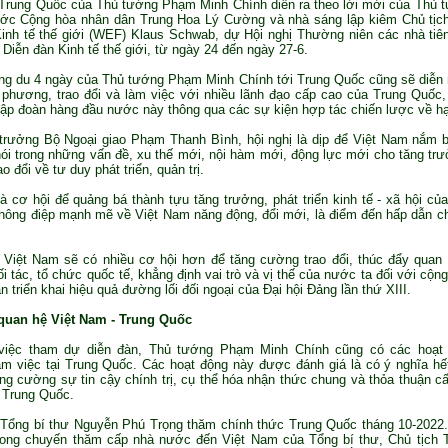
Trung Quốc của Thủ tướng Phạm Minh Chính diễn ra theo lời mời của Thủ 
ước Cộng hòa nhân dân Trung Hoa Lý Cường và nhà sáng lập kiêm Chủ tịch
inh tế thế giới (WEF) Klaus Schwab, dự Hội nghị Thường niên các nhà tiê
 Diễn đàn Kinh tế thế giới, từ ngày 24 đến ngày 27-6.
g du 4 ngày của Thủ tướng Phạm Minh Chính tới Trung Quốc cũng sẽ diễn 
phương, trao đổi và làm việc với nhiều lãnh đạo cấp cao của Trung Quốc
tập đoàn hàng đầu nước này thông qua các sự kiện hợp tác chiến lược về hạ
rưởng Bộ Ngoại giao Phạm Thanh Bình, hội nghị là dịp để Việt Nam nắm b
nói trong những vấn đề, xu thế mới, nội hàm mới, động lực mới cho tăng trư
rao đổi về tư duy phát triển, quản trị.
à cơ hội để quảng bá thành tựu tăng trưởng, phát triển kinh tế - xã hội củ
 thông điệp mạnh mẽ về Việt Nam năng động, đổi mới, là điểm đến hấp dẫn c
 Việt Nam sẽ có nhiều cơ hội hơn để tăng cường trao đổi, thúc đẩy quan
i tác, tổ chức quốc tế, khẳng định vai trò và vị thế của nước ta đối với cộn
n triển khai hiệu quả đường lối đối ngoại của Đại hội Đảng lần thứ XIII.
quan hệ Việt Nam - Trung Quốc
việc tham dự diễn đàn, Thủ tướng Phạm Minh Chính cũng có các hoạt
m việc tại Trung Quốc. Các hoạt động này được đánh giá là có ý nghĩa h
ăng cường sự tin cậy chính trị, cụ thể hóa nhận thức chung và thỏa thuận c
 Trung Quốc.
Tổng bí thư Nguyễn Phú Trọng thăm chính thức Trung Quốc tháng 10-2022.
trong chuyến thăm cấp nhà nước đến Việt Nam của Tổng bí thư, Chủ tịch 