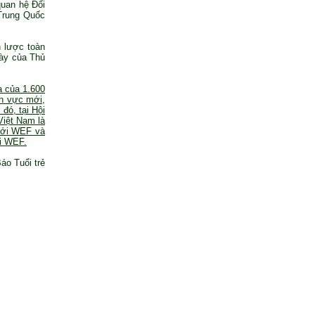
quan hệ Đối
 Trung Quốc
n lược toàn
này của Thủ
a của 1.600
nh vực mới,
đó, tại Hội
Việt Nam là
 với WEF và
ới WEF.
áo Tuổi trẻ