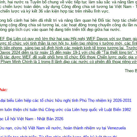
nh, hai nước ra Tuyên bố chung về việc tiếp tục làm sâu sắc và nâng tầm 
c chiến lược toàn diện, xây dựng Cộng đồng chia sẻ tương lai Việt Nam -
 chiến lược và ký kết 36 văn kiện hợp tác trên nhiều lĩnh vực.
rong bối cảnh hai bên đã nhất trí và nâng tầm quan hệ Đối tác hợp tác chiế
dựng cộng đồng chia sẻ tương lai, các hoạt động trong chuyến công du lần 
óng góp tích cực vào quan hệ đang tiến triển tốt đẹp giữa hai nước.
EF Đại Liên có quy mô lớn thứ hai sau Hội nghị WEF Davos với sự tham gi
được tổ chức với tinh thần là nơi hội tụ, kiến tạo những ý tưởng mới, các lĩ
h tiên phong, sáng tạo sẽ định hình các ngành kinh tế trong tương lai. Trước 
avos 2024 diễn ra từ ngày 15 đến ngày 19-1 với chủ đề "Tái thiết lòng tin", 
đối tác được WEF đề xuất phối hợp tổ chức Đối thoại Chiến lược quốc gia
Phạm Minh Chính là 1 trong 8 lãnh đạo các nước có phiên đối thoại riêng v
Theo B
hác:
 đại biểu Liên hiệp các tổ chức hữu nghị tỉnh Phú Thọ nhiệm kỳ 2026-2031
m luôn thiện chí tuân thủ Công ước của Liên hợp quốc về Luật Biển 1982
ạc Lễ hội Việt Nam - Nhật Bản 2026
ứu nạn, cứu hộ Việt Nam về nước, hoàn thành nhiệm vụ tại Venezuela