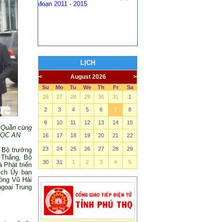
LỊCH
<
August 2026
>
Su
Mo
Tu
We
Th
Fr
Sa
26
27
28
29
30
31
1
2
3
4
5
6
7
8
9
10
11
12
13
14
15
g Quần cùng
NGỌC AN
16
17
18
19
20
21
22
23
24
25
26
27
28
29
 Bộ trưởng
 Thắng, Bộ
30
31
1
2
3
4
5
 Phát triển
ịch Ủy ban
òng Vũ Hải
goại Trung