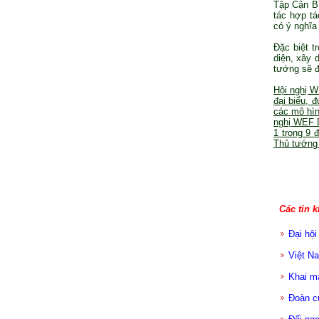
Tập Cận Bì
tác hợp tá
có ý nghĩa
Đặc biệt t
diện, xây 
tướng sẽ đ
Hội nghị W
đại biểu, 
các mô hìn
nghị WEF D
1 trong 9 
Thủ tướng 
Các tin k
Đại hội
Việt Na
Khai m
Đoàn c