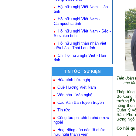
Hội hữu nghị Việt Nam - Lào
tỉnh
Hội hữu nghị Việt Nam -
Campuchia tỉnh
Hội hữu nghị Việt Nam - Séc -
Slovakia tỉnh
Hội hữu nghị thân nhân việt
kiều Lào - Thái Lan tỉnh
Chi Hội hữu nghị Việt - Hàn
tỉnh
TIN TỨC - SỰ KIỆN
Tiễn đoàn 
Hòa bình hữu nghị
các lã
Quê Hương Việt Nam
Tháp tùng
Văn hóa - Văn nghệ
Bộ Công T
trưởng Bộ 
Các Văn Bản tuyên truyền
nông thôn
Tin tức
Quản lý v
Sản, Phó 
Công tác phi chính phủ nước
ương Ngô 
ngoài
Cơ hội qu
Hoạt động của các tổ chức
hữu nghị thành viên