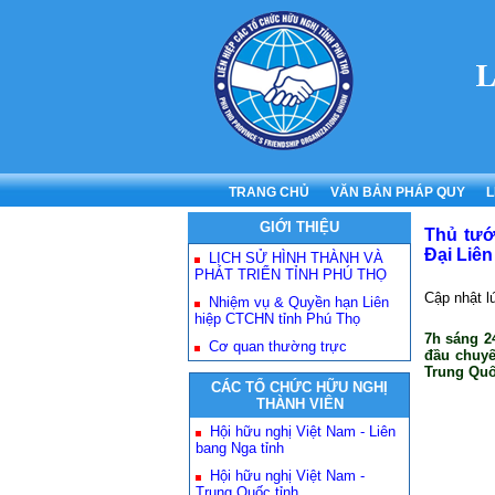
TRANG CHỦ
VĂN BẢN PHÁP QUY
L
GIỚI THIỆU
Thủ tướ
Đại Liên
LỊCH SỬ HÌNH THÀNH VÀ
PHÁT TRIỂN TỈNH PHÚ THỌ
Cập nhật l
Nhiệm vụ & Quyền hạn Liên
hiệp CTCHN tỉnh Phú Thọ
7h sáng 2
Cơ quan thường trực
đầu chuyế
Trung Quố
CÁC TỔ CHỨC HỮU NGHỊ
THÀNH VIÊN
Hội hữu nghị Việt Nam - Liên
bang Nga tỉnh
Hội hữu nghị Việt Nam -
Trung Quốc tỉnh