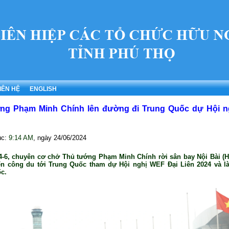
IÊN HỆ
ENGLISH
ng Phạm Minh Chính lên đường đi Trung Quốc dự Hội 
úc:
9:14 AM
, ngày
24/06/2024
4-6, chuyên cơ chở Thủ tướng Phạm Minh Chính rời sân bay Nội Bài (Hà
n công du tới Trung Quốc tham dự Hội nghị WEF Đại Liên 2024 và là
c.