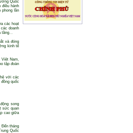
tướng Quốc
 điều hành
n phong lần
ra các hoạt
, các doanh
 tầng...
ắt và đóng
ởng kinh tế
a Việt Nam,
ho tập đoàn
 hệ với các
g đồng quốc
 động song
ết sức quan
ấp cao giữa
 Đến tháng
Trung Quốc