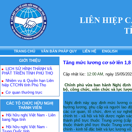
TRANG CHỦ
VĂN BẢN PHÁP QUY
LIÊN HỆ
ENGLISH
GIỚI THIỆU
Tăng mức lương cơ sở lên 1,8 
LỊCH SỬ HÌNH THÀNH VÀ
PHÁT TRIỂN TỈNH PHÚ THỌ
Cập nhật lúc:
12:00 AM
, ngày
15/05/202
Nhiệm vụ & Quyền hạn Liên
hiệp CTCHN tỉnh Phú Thọ
Chính phủ vừa ban hành Nghị định 
bộ, công chức, viên chức và lực lượn
Cơ quan thường trực
Nghị định này quy định mức lương cơ
CÁC TỔ CHỨC HỮU NGHỊ
hưởng lương, phụ cấp và người lao độn
THÀNH VIÊN
các cơ quan, tổ chức, đơn vị sự nghi
Hội hữu nghị Việt Nam - Liên
chính trị - xã hội và hội được ngân s
bang Nga tỉnh
thành phố trực thuộc Trung ương (cấp t
thuộc thành phố trực thuộc Trung ương
Hội hữu nghị Việt Nam -
chính - kinh tế đặc biệt và lực lượng vũ 
Trung Quốc tỉnh