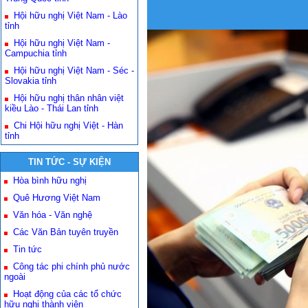
Hội hữu nghị Việt Nam - Lào
tỉnh
Hội hữu nghị Việt Nam -
Campuchia tỉnh
Hội hữu nghị Việt Nam - Séc -
Slovakia tỉnh
Hội hữu nghị thân nhân việt
kiều Lào - Thái Lan tỉnh
Chi Hội hữu nghị Việt - Hàn
tỉnh
TIN TỨC - SỰ KIỆN
Hòa bình hữu nghị
Quê Hương Việt Nam
Văn hóa - Văn nghệ
Các Văn Bản tuyên truyền
Tin tức
Công tác phi chính phủ nước
ngoài
Hoạt động của các tổ chức
hữu nghị thành viên