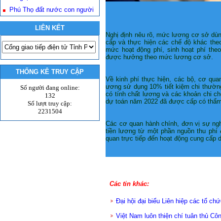
Phú Thọ đất nước con người
LIÊN KẾT
Nghị định nêu rõ, mức lương cơ sở dù
cấp và thực hiện các chế độ khác theo
mức hoạt động phí, sinh hoạt phí theo
được hưởng theo mức lương cơ sở.
THỐNG KÊ TRUY CẬP
Về kinh phí thực hiện, các bộ, cơ qu
ương sử dụng 10% tiết kiệm chi thường
Số người đang online:
có tính chất lương và các khoản chi c
132
dự toán năm 2022 đã được cấp có thẩm
Số lượt truy cập:
2231504
Các cơ quan hành chính, đơn vị sự nghi
tiền lương từ một phần nguồn thu phí đ
quan trực tiếp đến hoạt động cung cấp d
Các tin khác:
Đại hội đại biểu Liên hiệp các tổ c
Việt Nam luôn thiện chí tuân thủ C