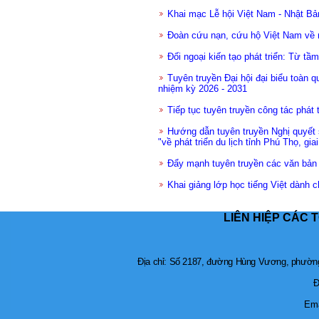
Khai mạc Lễ hội Việt Nam - Nhật Bả
Đoàn cứu nạn, cứu hộ Việt Nam về 
Đối ngoại kiến tạo phát triển: Từ tầm
Tuyên truyền Đại hội đại biểu toàn 
nhiệm kỳ 2026 - 2031
Tiếp tục tuyên truyền công tác phát 
Hướng dẫn tuyên truyền Nghị quyết
"về phát triển du lịch tỉnh Phú Thọ, gi
Đẩy mạnh tuyên truyền các văn bản
Khai giảng lớp học tiếng Việt dành c
LIÊN HIỆP CÁC 
Địa chỉ: Số 2187, đường Hùng Vương, phường 
Đ
Ema