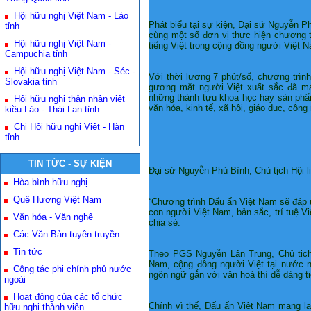
Hội hữu nghị Việt Nam - Lào
Phát biểu tại sự kiện, Đại sứ Nguyễn Ph
tỉnh
cùng một số đơn vị thực hiện chương 
Hội hữu nghị Việt Nam -
tiếng Việt trong cộng đồng người Việt 
Campuchia tỉnh
Hội hữu nghị Việt Nam - Séc -
Với thời lượng 7 phút/số, chương trìn
Slovakia tỉnh
gương mặt người Việt xuất sắc đã ma
những thành tựu khoa học hay sản phẩm
Hội hữu nghị thân nhân việt
văn hóa, kinh tế, xã hội, giáo dục, côn
kiều Lào - Thái Lan tỉnh
Chi Hội hữu nghị Việt - Hàn
tỉnh
TIN TỨC - SỰ KIỆN
Đại sứ Nguyễn Phú Bình, Chủ tịch Hội li
Hòa bình hữu nghị
Quê Hương Việt Nam
“Chương trình Dấu ấn Việt Nam sẽ đáp 
con người Việt Nam, bản sắc, trí tuệ Vi
Văn hóa - Văn nghệ
chia sẻ.
Các Văn Bản tuyên truyền
Tin tức
Theo PGS Nguyễn Lân Trung, Chủ tịch
Nam, cộng đồng người Việt tại nước ng
Công tác phi chính phủ nước
ngôn ngữ gắn với văn hoá thì dễ dàng t
ngoài
Hoạt động của các tổ chức
Chính vì thế, Dấu ấn Việt Nam mang lạ
hữu nghị thành viên