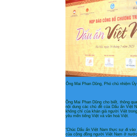
Ông Mai Phan Dũng, Phó chủ nhiệm Ủy 
Ông Mai Phan Dũng cho biết, thông qua
nội dung các chủ đề của Dấu ấn Việt N
không chỉ của khán giả người Việt tro
yêu mến tiếng Việt và văn hoá Việt.
“Chúc Dấu ấn Việt Nam thực sự đi vào 
của cộng đồng người Việt Nam ở nước