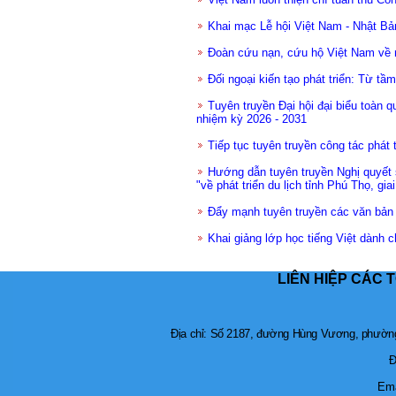
Khai mạc Lễ hội Việt Nam - Nhật Bả
Đoàn cứu nạn, cứu hộ Việt Nam về 
Đối ngoại kiến tạo phát triển: Từ tầm
Tuyên truyền Đại hội đại biểu toàn 
nhiệm kỳ 2026 - 2031
Tiếp tục tuyên truyền công tác phát 
Hướng dẫn tuyên truyền Nghị quyết
"về phát triển du lịch tỉnh Phú Thọ, gi
Đẩy mạnh tuyên truyền các văn bản
Khai giảng lớp học tiếng Việt dành c
LIÊN HIỆP CÁC 
Địa chỉ: Số 2187, đường Hùng Vương, phường 
Đ
Ema