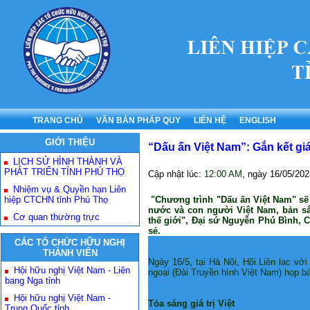
TRANG CHỦ
VĂN BẢN PHÁP QUY
LIÊN HỆ
ENGLISH
GIỚI THIỆU
“Dấu ấn Việt Nam”: Gắn kết giá t
LỊCH SỬ HÌNH THÀNH VÀ
PHÁT TRIỂN TỈNH PHÚ THỌ
Cập nhật lúc:
12:00 AM
, ngày
16/05/202
Nhiệm vụ & Quyền hạn Liên
hiệp CTCHN tỉnh Phú Thọ
"Chương trình "Dấu ấn Việt Nam" sẽ
nước và con người Việt Nam, bản sắc
Cơ quan thường trực
thế giới", Đại sứ Nguyễn Phú Bình, C
sẻ.
CÁC TỔ CHỨC HỮU NGHỊ
THÀNH VIÊN
Ngày 16/5, tại Hà Nội, Hội Liên lạc v
Hội hữu nghị Việt Nam - Liên
ngoại (Đài Truyền hình Việt Nam) họp b
bang Nga tỉnh
Hội hữu nghị Việt Nam -
Tỏa sáng giá trị Việt
Trung Quốc tỉnh