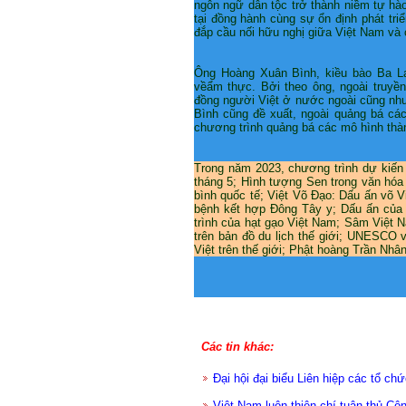
ngôn ngữ dân tộc trở thành niềm tự hào
tại đồng hành cùng sự ổn định phát tr
đắp cầu nối hữu nghị giữa Việt Nam và c
Ông Hoàng Xuân Bình, kiều bào Ba L
vềẩm thực. Bởi theo ông, ngoài truy
đồng người Việt ở nước ngoài cũng như
Bình cũng đề xuất, ngoài quảng bá các
chương trình quảng bá các mô hình thà
Trong năm 2023, chương trình dự kiến 
tháng 5; Hình tượng Sen trong văn hóa
bình quốc tế; Việt Võ Đạo: Dấu ấn võ Vi
bệnh kết hợp Đông Tây y; Dấu ấn của
trình của hạt gạo Việt Nam; Sâm Việt 
trên bản đồ du lịch thế giới; UNESCO 
Việt trên thế giới; Phật hoàng Trần Nh
Các tin khác:
Đại hội đại biểu Liên hiệp các tổ c
Việt Nam luôn thiện chí tuân thủ C