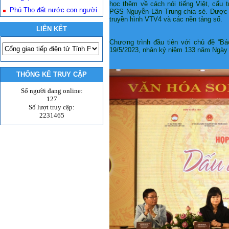
học thêm về cách nói tiếng Việt, cấu tr
Phú Thọ đất nước con người
PGS Nguyễn Lân Trung chia sẻ. Được b
truyền hình VTV4 và các nền tảng số.
LIÊN KẾT
Chương trình đầu tiên với chủ đề “Bá
19/5/2023, nhân kỷ niệm 133 năm Ngày 
THỐNG KÊ TRUY CẬP
Số người đang online:
127
Số lượt truy cập:
2231465