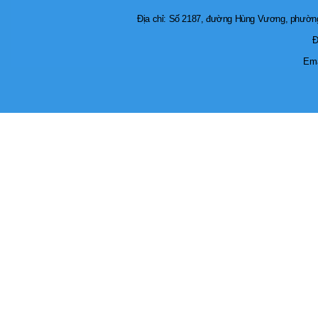
Địa chỉ: Số 2187, đường Hùng Vương, phường 
Đ
Ema