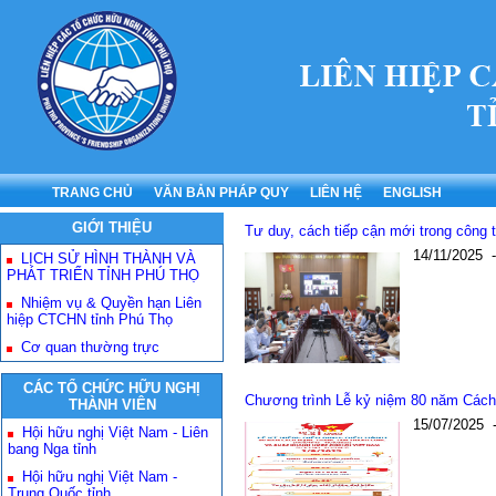
TRANG CHỦ
VĂN BẢN PHÁP QUY
LIÊN HỆ
ENGLISH
GIỚI THIỆU
Tư duy, cách tiếp cận mới trong công 
14/11/2025
LỊCH SỬ HÌNH THÀNH VÀ
PHÁT TRIỂN TỈNH PHÚ THỌ
Nhiệm vụ & Quyền hạn Liên
hiệp CTCHN tỉnh Phú Thọ
Cơ quan thường trực
CÁC TỔ CHỨC HỮU NGHỊ
Chương trình Lễ kỷ niệm 80 năm Các
THÀNH VIÊN
15/07/2025
Hội hữu nghị Việt Nam - Liên
bang Nga tỉnh
Hội hữu nghị Việt Nam -
Trung Quốc tỉnh