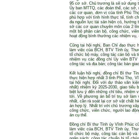
95 cơ sở. Chủ trương là sẽ sử dụng 
Ủy ban MTTQ, các đoàn thể, các sở, ng
các cơ quan, đơn vị của tỉnh Phú Thọ 
phù hợp với tình hình thực tế, tính c
đa nguồn lực tài sản hiện có, hướng t
sở các cơ quan chuyên môn của 2 tỉnh
một bộ phận cán bộ, công chức, viên 
hoạt động bình thường các nhiệm vụ, 
Cũng tại hội nghị, Ban Chỉ đạo thực 
làm việc của BCH, BTV Tỉnh ủy, Thư
tổ chức bộ máy, công tác cán bộ và t
nhiệm vụ các đồng chí Ủy viên BTV T
công tác và địa bàn; công tác bàn giao
Kết luận hội nghị, đồng chí Bí thư 
thực hiện hợp nhất 3 tỉnh Phú Thọ, V
tại hội nghị. Đối với dự thảo văn ki
nhất) nhiệm kỳ 2025-2030, giao tiểu b
biệt lưu ý đến những chỉ tiêu, nhiệm 
tới. Về phương án bố trí trụ sở làm
nhất, cần rà soát lại cơ sở vật chất
án hợp lý. Nhất trí với chủ trương x
công chức, viên chức, người lao độn
án cụ thể.
Đồng chí Bí thư Tỉnh ủy Vĩnh Phúc cũ
làm việc của BCH, BTV Tỉnh ủy, Thư
tổ chức bộ máy, công tác cán bộ và t
ngân sách; công tác chuẩn bị tổ chứ