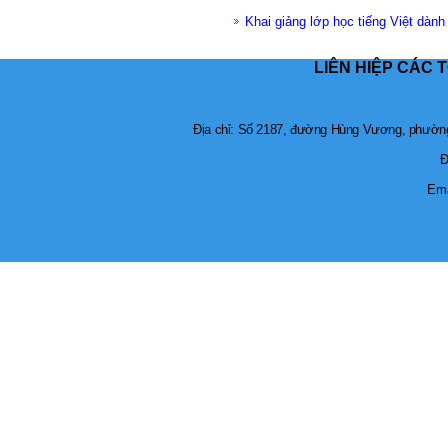
Khai giảng lớp học tiếng Việt dành
LIÊN HIỆP CÁC 
Địa chỉ: Số 2187, đường Hùng Vương, phường 
Đ
Ema