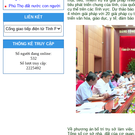
mục tiêu, nhiệm vụ và giải pháp nhi
tiêu phát triển chung của tỉnh, của qu
Phú Thọ đất nước con người
cụ thể trên các lĩnh vực. Dự thảo báo 
4 nhóm giải pháp với 20 giải pháp cụ t
LIÊN KẾT
triển văn hóa, giáo dục, y tế; đảm bảo 
THỐNG KÊ TRUY CẬP
Số người đang online:
532
Số lượt truy cập:
2225492
Về phương án bố trí trụ sở làm việc,
Tổng số cơ sở nhà, đất của cơ quan, t