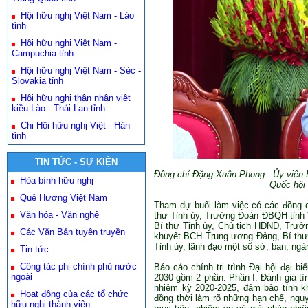
Hội hữu nghị Việt Nam - Lào
tỉnh
Hội hữu nghị Việt Nam -
Campuchia tỉnh
Hội hữu nghị Việt Nam - Séc -
Slovakia tỉnh
Hội hữu nghị thân nhân việt
kiều Lào - Thái Lan tỉnh
Chi Hội hữu nghị Việt - Hàn
tỉnh
TIN TỨC - SỰ KIỆN
Đồng chí Đặng Xuân Phong - Ủy viên 
Hòa bình hữu nghị
Quốc hội 
Quê Hương Việt Nam
Tham dự buổi làm việc có các đồng 
Văn hóa - Văn nghệ
thư Tỉnh ủy, Trưởng Đoàn ĐBQH tỉnh 
Bí thư Tỉnh ủy, Chủ tịch HĐND, Trưở
Các Văn Bản tuyên truyền
khuyết BCH Trung ương Đảng, Bí thư 
Tỉnh ủy, lãnh đạo một số sở, ban, ngàn
Tin tức
Công tác phi chính phủ nước
Báo cáo chính trị trình Đại hội đại 
ngoài
2030 gồm 2 phần. Phần I: Đánh giá tìn
nhiệm kỳ 2020-2025, đảm bảo tính kh
Hoạt động của các tổ chức
đồng thời làm rõ những hạn chế, nguy
hữu nghị thành viên