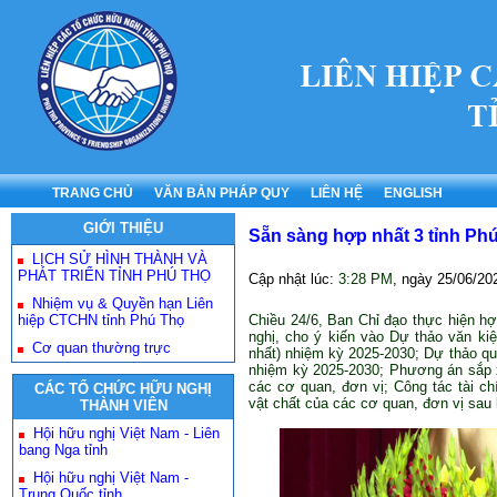
TRANG CHỦ
VĂN BẢN PHÁP QUY
LIÊN HỆ
ENGLISH
GIỚI THIỆU
Sẵn sàng hợp nhất 3 tỉnh Ph
LỊCH SỬ HÌNH THÀNH VÀ
PHÁT TRIỂN TỈNH PHÚ THỌ
Cập nhật lúc:
3:28 PM
, ngày
25/06/20
Nhiệm vụ & Quyền hạn Liên
hiệp CTCHN tỉnh Phú Thọ
Chiều 24/6, Ban Chỉ đạo thực hiện hợ
nghị, cho ý kiến vào Dự thảo văn kiệ
Cơ quan thường trực
nhất) nhiệm kỳ 2025-2030; Dự thảo q
nhiệm kỳ 2025-2030; Phương án sắp x
các cơ quan, đơn vị; Công tác tài ch
CÁC TỔ CHỨC HỮU NGHỊ
vật chất của các cơ quan, đơn vị sau 
THÀNH VIÊN
Hội hữu nghị Việt Nam - Liên
bang Nga tỉnh
Hội hữu nghị Việt Nam -
Trung Quốc tỉnh