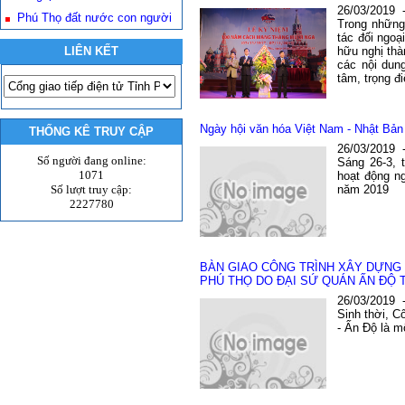
26/03/2019
Phú Thọ đất nước con người
Trong những 
tác đối ng
LIÊN KẾT
hữu nghị thà
các nội dun
tâm, trọng đ
Ngày hội văn hóa Việt Nam - Nhật Bản
THỐNG KÊ TRUY CẬP
26/03/2019
Số người đang online:
Sáng 26-3, 
1071
hoạt động n
Số lượt truy cập:
năm 2019
2227780
BÀN GIAO CÔNG TRÌNH XÂY DỰNG 
PHÚ THỌ DO ĐẠI SỨ QUÁN ẤN ĐỘ T
26/03/2019
Sinh thời, 
- Ấn Độ là m