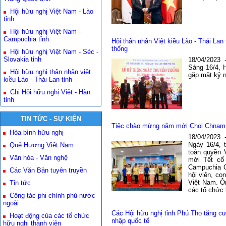
Hội hữu nghị Việt Nam - Lào
tỉnh
Hội hữu nghị Việt Nam -
Campuchia tỉnh
Hội thân nhân Việt kiều Lào - Thái La
thống
Hội hữu nghị Việt Nam - Séc -
Slovakia tỉnh
18/04/2023
Sáng 16/4, H
Hội hữu nghị thân nhân việt
gặp mặt kỷ n
kiều Lào - Thái Lan tỉnh
Chi Hội hữu nghị Việt - Hàn
tỉnh
TIN TỨC - SỰ KIỆN
Tiệc chào mừng năm mới Chol Chnam
Hòa bình hữu nghị
18/04/2023
Ngày 16/4, 
Quê Hương Việt Nam
toàn quyền 
Văn hóa - Văn nghệ
mới Tết cổ
Campuchia C
Các Văn Bản tuyên truyền
hội viên, co
Việt Nam. Ô
Tin tức
các tổ chức
Công tác phi chính phủ nước
ngoài
Các Hội hữu nghị tỉnh Phú Thọ tăng c
Hoạt động của các tổ chức
nhập quốc tế
hữu nghị thành viên