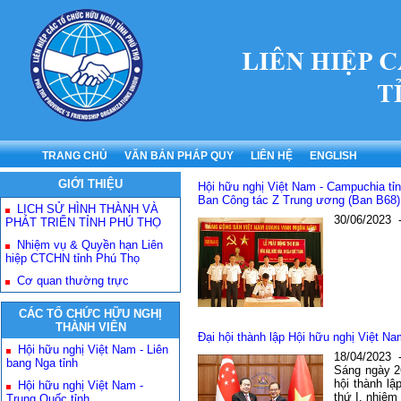
TRANG CHỦ
VĂN BẢN PHÁP QUY
LIÊN HỆ
ENGLISH
GIỚI THIỆU
Hội hữu nghị Việt Nam - Campuchia tỉ
Ban Công tác Z Trung ương (Ban B68)
LỊCH SỬ HÌNH THÀNH VÀ
30/06/2023
PHÁT TRIỂN TỈNH PHÚ THỌ
Nhiệm vụ & Quyền hạn Liên
hiệp CTCHN tỉnh Phú Thọ
Cơ quan thường trực
CÁC TỔ CHỨC HỮU NGHỊ
THÀNH VIÊN
Đại hội thành lập Hội hữu nghị Việt 
Hội hữu nghị Việt Nam - Liên
18/04/2023
bang Nga tỉnh
Sáng ngày 26
hội thành l
Hội hữu nghị Việt Nam -
thứ I, nhiệm
Trung Quốc tỉnh