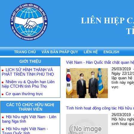
TRANG CHỦ
VĂN BẢN PHÁP QUY
LIÊN HỆ
ENGLISH
GIỚI THIỆU
Việt Nam - Hàn Quốc thắt chặt quan hệ
26/03/2019
LỊCH SỬ HÌNH THÀNH VÀ
Ngày 22/12/
PHÁT TRIỂN TỈNH PHÚ THỌ
lập quan hệ 
Nhiệm vụ & Quyền hạn Liên
tình này ngà
hiệp CTCHN tỉnh Phú Thọ
vực
Cơ quan thường trực
CÁC TỔ CHỨC HỮU NGHỊ
Tình hình hoạt động công tác Hội hữu 
THÀNH VIÊN
26/03/2019
Hội hữu nghị Việt Nam - Liên
Hội hữu nghị
bang Nga tỉnh
sinh hoạt quả
Hội hữu nghị Việt Nam -
Trung Quốc tỉnh