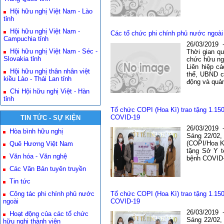
Hội hữu nghị Việt Nam - Lào
tỉnh
Hội hữu nghị Việt Nam -
Các tổ chức phi chính phủ nước ngoài
Campuchia tỉnh
26/03/2019
Hội hữu nghị Việt Nam - Séc -
Thời gian qu
Slovakia tỉnh
chức hữu ngh
Liên hiệp c
Hội hữu nghị thân nhân việt
thể, UBND c
kiều Lào - Thái Lan tỉnh
động và quản
Chi Hội hữu nghị Việt - Hàn
tỉnh
Tổ chức COPI (Hoa Kì) trao tặng 1.150
COVID-19
TIN TỨC - SỰ KIỆN
26/03/2019
Hòa bình hữu nghị
Sáng 22/02, 
(COPI/Hoa Kì
Quê Hương Việt Nam
tặng Sở Y t
Văn hóa - Văn nghệ
bệnh COVID-1
Các Văn Bản tuyên truyền
Tin tức
Công tác phi chính phủ nước
Tổ chức COPI (Hoa Kì) trao tặng 1.150
ngoài
COVID-19
26/03/2019
Hoạt động của các tổ chức
Sáng 22/02, 
hữu nghị thành viên