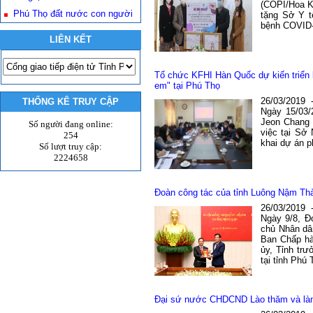
(COPI/Hoa Kì
Phú Thọ đất nước con người
tặng Sở Y t
bệnh COVID-1
LIÊN KẾT
Tổ chức KFHI Hàn Quốc dự kiến triển k
em" tại Phú Thọ
26/03/2019
THỐNG KÊ TRUY CẬP
Ngày 15/03
Jeon Chang 
Số người đang online:
việc tại Sở 
254
khai dự án p
Số lượt truy cập:
2224658
Đoàn công tác của tỉnh Luông Nậm Thà
26/03/2019
Ngày 9/8, Đ
chủ Nhân dâ
Ban Chấp hà
ủy, Tỉnh tr
tại tỉnh Phú 
Đại sứ nước CHDCND Lào thăm và làm 